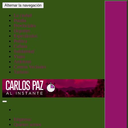
Saltar
Alternar la navegación
al
contenido
La ciudad
Punilla
Provinciales
Deportes
Espectáculos
Política
Cultura
Solidaridad
Viajes
Ambiente
Centros Vecinales
Turismo
Carlos Paz al Instante
Empresas
Quienes somos