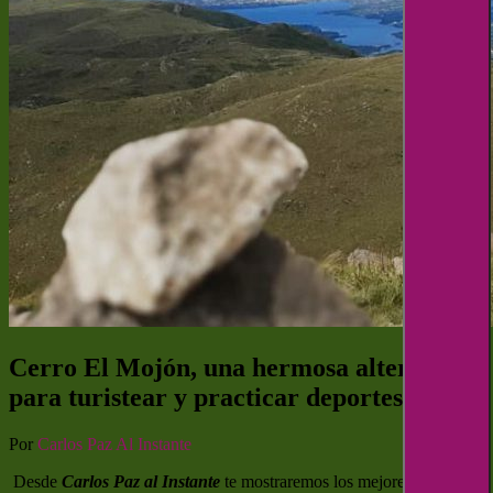
Cerro El Mojón, una hermosa alternativa
para turistear y practicar deportes
Por
Carlos Paz Al Instante
Desde
Carlos Paz al Instante
te mostraremos los mejores puntos