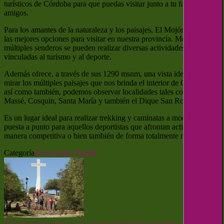
turísticos de Córdoba para que puedas visitar junto a tu familia o
amigos.
Para los amantes de la naturaleza y los paisajes, El Mojón es una de
las mejores opciones para visitar en nuestra provincia. Mediante sus
múltiples senderos se pueden realizar diversas actividades
vinculadas al turismo y al deporte.
Además ofrece, a través de sus 1290 msnm, una vista ideal para
mirar los múltiples paisajes que nos brinda el interior de Córdoba,
así como también, podemos observar localidades tales como Bialet
Massé, Cosquin, Santa María y también el Dique San Roque.
Es un lugar ideal para realizar trekking y caminatas a modo de
puesta a punto para aquellos deportistas que afrontan actividades de
manera competitiva o bien también de forma totalmente recreativa.
Categoría
Provinciales
Punilla
El Cerro de la Cruz es uno de los principales atractivos turísticos