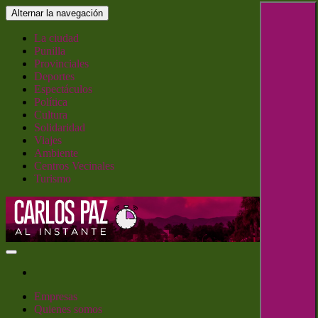
Saltar
Alternar la navegación
al
contenido
La ciudad
Punilla
Provinciales
Deportes
Espectáculos
Política
Cultura
Solidaridad
Viajes
Ambiente
Centros Vecinales
Turismo
Carlos Paz al Instante
Empresas
Quienes somos