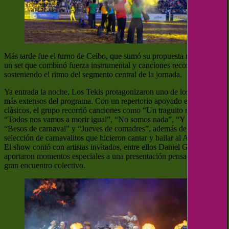
Más tarde fue el turno de Ceibo, que sumó su propuesta musical con
un set que combinó fuerza instrumental y canciones reconocidas,
sosteniendo el ritmo del segmento central de la jornada.
Ya entrada la noche, Los Tekis protagonizaron uno de los tramos
más extensos del programa. Con un repertorio apoyado en sus
clásicos, el grupo recorrió canciones como “Un traguito más”,
“Todos nos vamos a morir igual”, “No somos nada”, “Y qué pasó”,
“Besos de carnaval” y “Jueves de comadres”, además de una
selección de carnavalitos que hicieron cantar y bailar al Anfiteatro.
El show contó con artistas invitados, entre ellos Daniel Guardia, que
aportaron momentos especiales a una presentación pensada como un
gran encuentro colectivo.