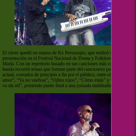
El cierre quedó en manos de Ke Personajes, que realizó su segunda
presentación en el Festival Nacional de Doma y Folklore de Jesús
María. Con un repertorio basado en sus canciones más conocidas, la
banda recorrió temas que forman parte del cancionero popular
actual, coreados de principio a fin por el público, entre ellos “Adiós
amor”, “Ya no vuelvas”, “Ojitos rojos”, “Cómo estás” y “Cómo te
va sin mí”, poniendo punto final a una jornada multitudinaria.