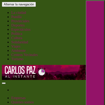
Saltar
Alternar la navegación
al
contenido
La ciudad
Punilla
Provinciales
Deportes
Espectáculos
Política
Cultura
Solidaridad
Viajes
Ambiente
Centros Vecinales
Turismo
Carlos Paz al Instante
Empresas
Quienes somos