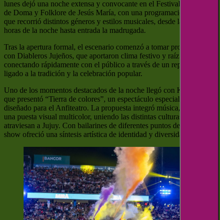
lunes dejó una noche extensa y convocante en el Festival Nacional
de Doma y Folklore de Jesús María, con una programación artística
que recorrió distintos géneros y estilos musicales, desde las primeras
horas de la noche hasta entrada la madrugada.
Tras la apertura formal, el escenario comenzó a tomar protagonismo
con Diableros Jujeños, que aportaron clima festivo y raíz norteña,
conectando rápidamente con el público a través de un repertorio
ligado a la tradición y la celebración popular.
Uno de los momentos destacados de la noche llegó con Kepianco,
que presentó “Tierra de colores”, un espectáculo especialmente
diseñado para el Anfiteatro. La propuesta integró música, danza y
una puesta visual multicolor, uniendo las distintas culturas que
atraviesan a Jujuy. Con bailarines de diferentes puntos del país, el
show ofreció una síntesis artística de identidad y diversidad cultural.