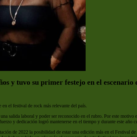
os y tuvo su primer festejo en el escenari
 en el festival de rock más relevante del país.
 salida laboral y poder ser reconocido en el rubro. Por este motivo es
uerzo y dedicación logró mantenerse en el tiempo y durante este año c
ación de 2022 la posibilidad de estar una edición más en el Festival d