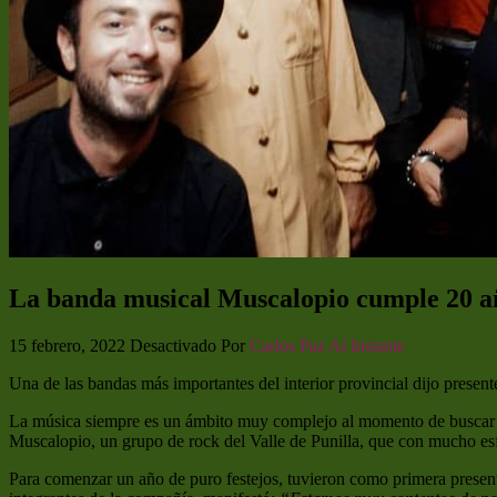
La banda musical Muscalopio cumple 20 añ
15 febrero, 2022
Desactivado
Por
Carlos Paz Al Instante
Una de las bandas más importantes del interior provincial dijo presente
La música siempre es un ámbito muy complejo al momento de buscar una
Muscalopio, un grupo de rock del Valle de Punilla, que con mucho esf
Para comenzar un año de puro festejos, tuvieron como primera present