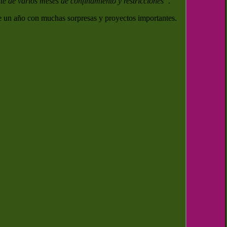
te de varios meses de confinamiento y restricciones”
.
ne un año con muchas sorpresas y proyectos importantes.