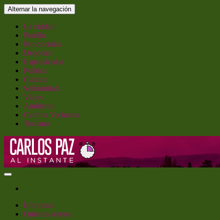
Saltar
Alternar la navegación
al
contenido
La ciudad
Punilla
Provinciales
Deportes
Espectáculos
Política
Cultura
Solidaridad
Viajes
Ambiente
Centros Vecinales
Turismo
Carlos Paz al Instante
Empresas
Quienes somos