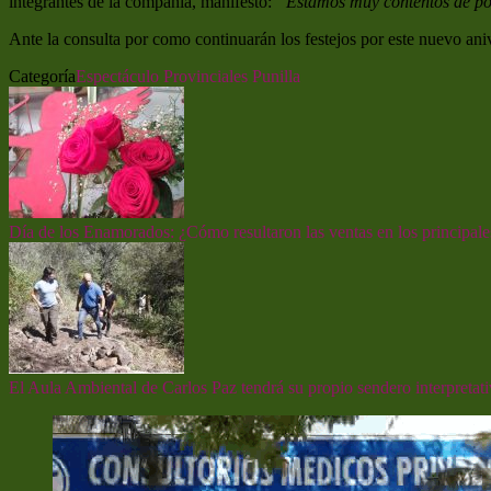
integrantes de la compañía, manifestó:
“Estamos muy contentos de pode
Ante la consulta por como continuarán los festejos por este nuevo a
Categoría
Espectáculo
Provinciales
Punilla
Día de los Enamorados: ¿Cómo resultaron las ventas en los principale
El Aula Ambiental de Carlos Paz tendrá su propio sendero interpretat