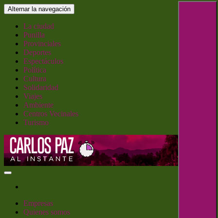
Saltar
Alternar la navegación
al
contenido
La ciudad
Punilla
Provinciales
Deportes
Espectáculos
Política
Cultura
Solidaridad
Viajes
Ambiente
Centros Vecinales
Turismo
Carlos Paz al Instante
Empresas
Quienes somos