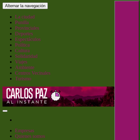
Saltar
Alternar la navegación
al
contenido
La ciudad
Punilla
Provinciales
Deportes
Espectáculos
Política
Cultura
Solidaridad
Viajes
Ambiente
Centros Vecinales
Turismo
Carlos Paz al Instante
Empresas
Quienes somos