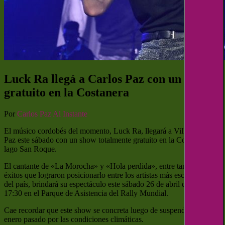
Luck Ra llegá a Carlos Paz con un recital
gratuito en la Costanera
Por
Carlos Paz Al Instante
El músico cordobés del momento, Luck Ra, llegará a Villa Carlos
Paz este sábado con un show totalmente gratuito en la Costanera del
lago San Roque.
El cantante de «La Morocha» y «Hola perdida», entre tantos otros
éxitos que lograron posicionarlo entre los artistas más escuchados
del país, brindará su espectáculo este sábado 26 de abril desde las
17:30 en el Parque de Asistencia del Rally Mundial.
Cae recordar que este show se concreta luego de suspenderse en
enero pasado por las condiciones climáticas.