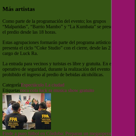
Más artistas
Como parte de la programación del evento; los grupos
“Malparidas”, “Barrio Mambo” y “La Kumbata” se presentarán en
el predio desde las 18 horas.
Estas agrupaciones formarán parte del programa artístico que
presenta el ciclo “Coke Studio” con el cierre, desde las 21 horas, a
cargo de Luck Ra.
La entrada para vecinos y turistas es libre y gratuita. En el marco del
operativo de seguridad, durante la realización del evento estará
prohibido el ingreso al predio de bebidas alcohólicas.
Categoría
Espectáculo
La ciudad
Etiquetas
coca cola
luck ra
musica
show gratuito
Finde a puro fútbol en Córdoba: Preparan un megaoperativo de