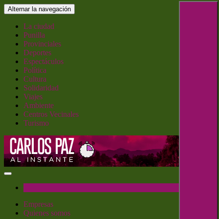
Saltar
Alternar la navegación
al
contenido
La ciudad
Punilla
Provinciales
Deportes
Espectáculos
Política
Cultura
Solidaridad
Viajes
Ambiente
Centros Vecinales
Turismo
Carlos Paz al Instante
Empresas
Quienes somos