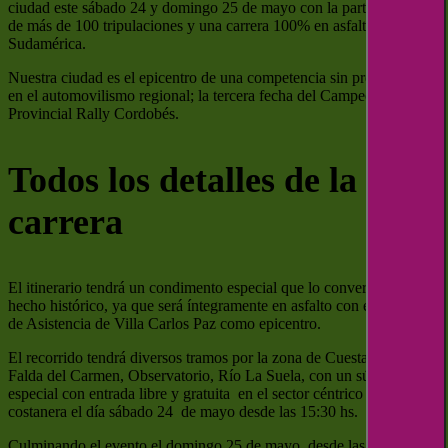
ciudad este sábado 24 y domingo 25 de mayo con la participación
de más de 100 tripulaciones y una carrera 100% en asfalto, única en
Sudamérica.
Nuestra ciudad es el epicentro de una competencia sin precedentes
en el automovilismo regional; la tercera fecha del Campeonato
Provincial Rally Cordobés.
Todos los detalles de la
carrera
El itinerario tendrá un condimento especial que lo convertirá en un
hecho histórico, ya que será íntegramente en asfalto con el Parque
de Asistencia de Villa Carlos Paz como epicentro.
El recorrido tendrá diversos tramos por la zona de Cuesta Blanca,
Falda del Carmen, Observatorio, Río La Suela, con un súper
especial con entrada libre y gratuita en el sector céntrico de la
costanera el día sábado 24 de mayo desde las 15:30 hs.
Culminando el evento el domingo 25 de mayo, desde las 15:30 hs.,