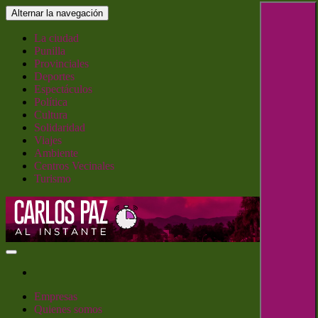
Saltar
Alternar la navegación
al
contenido
La ciudad
Punilla
Provinciales
Deportes
Espectáculos
Política
Cultura
Solidaridad
Viajes
Ambiente
Centros Vecinales
Turismo
Carlos Paz al Instante
Empresas
Quienes somos