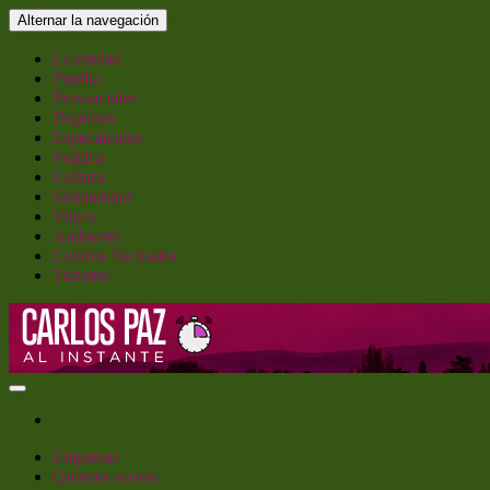
Saltar
Alternar la navegación
al
contenido
La ciudad
Punilla
Provinciales
Deportes
Espectáculos
Política
Cultura
Solidaridad
Viajes
Ambiente
Centros Vecinales
Turismo
Carlos Paz al Instante
Empresas
Quienes somos