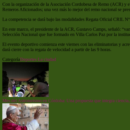
Con la organización de la Asociación Cordobesa de Remo (ACR) y el a
Remeros Aficionados; una vez más lo mejor del remo nacional se pres
La competencia se dará bajo las modalidades Regata Oficial CRIL Nº
En este marco, el presidente de la ACR, Gustavo Camps, señaló: “vam
Selección Nacional que fue formado en Villa Carlos Paz por la insti
El evento deportivo comienza este viernes con las eliminatorias y acre
dará cierre con la regata de velocidad a partir de las 9 horas.
Categoría
Deportes
La ciudad
Mes del Astroturismo en Córdoba: Una propuesta que integra ciencia,