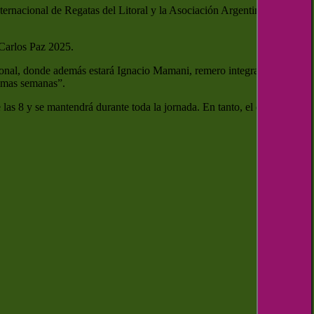
ernacional de Regatas del Litoral y la Asociación Argentina de
Carlos Paz 2025.
onal, donde además estará Ignacio Mamani, remero integrante de la
timas semanas”.
e las 8 y se mantendrá durante toda la jornada. En tanto, el domingo se