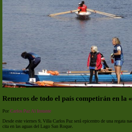
Remeros de todo el país competirán en la 
Por
Carlos Paz Al Instante
Desde este viernes 9, Villa Carlos Paz será epicentro de una regata na
cita en las aguas del Lago San Roque.