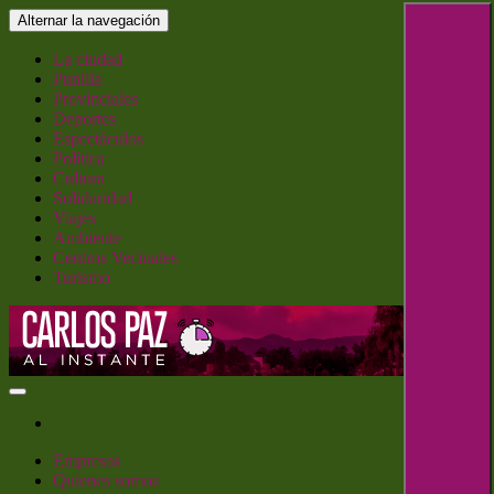
Saltar
Alternar la navegación
al
contenido
La ciudad
Punilla
Provinciales
Deportes
Espectáculos
Política
Cultura
Solidaridad
Viajes
Ambiente
Centros Vecinales
Turismo
Carlos Paz al Instante
Empresas
Quienes somos