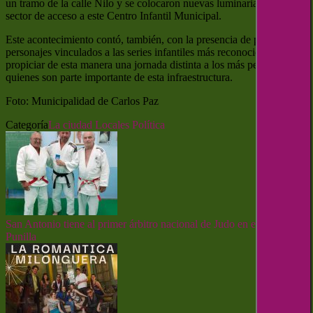
un tramo de la calle Nilo y se colocaron nuevas luminarias Led en el
sector de acceso a este Centro Infantil Municipal.
Este acontecimiento contó, también, con la presencia de payasos y
personajes vinculados a las series infantiles más reconocidas, para
propiciar de esta manera una jornada distinta a los más pequeños
quienes son parte importante de esta infraestructura.
Foto: Municipalidad de Carlos Paz
Categoría
La ciudad
Locales
Política
San Antonio tiene al primer árbitro nacional de Judo en el Valle de
Punilla