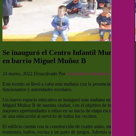
Se inauguró el Centro Infantil Municipal
en barrio Miguel Muñoz B
24 marzo, 2022
Desactivado
Por
Carlos Paz Al Instante
Este evento se llevó a cabo esta mañana con la presencia de
funcionarios y autoridades escolares.
Un nuevo espacio educativo se inauguró esta mañana en el barrio
Miguel Muñoz B de nuestra ciudad, con el objetivo de brindar
mayores oportunidades a niños en su inicio de etapa escolar a través
de una educación al servicio de todos los vecinos.
El edificio cuenta con la construcción de cuatro aulas, una sala de
reuniones, baños, cocina y un patio de juegos. Además se adoquinó