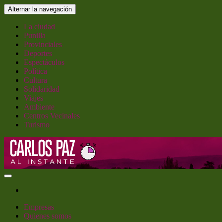
Saltar
Alternar la navegación
al
contenido
La ciudad
Punilla
Provinciales
Deportes
Espectáculos
Política
Cultura
Solidaridad
Viajes
Ambiente
Centros Vecinales
Turismo
Carlos Paz al Instante
Empresas
Quienes somos