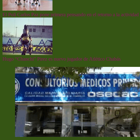
El Poli Carlos Paz pone primera pensando en el retorno a la actividad 
Hugo “Chanchi” Pirez es nuevo jugador de Atlético Chabás