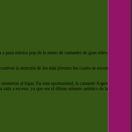
da a pura música pop de la mano de cantantes de gran relevancia a
utivar la atención de los más jóvenes los cuales se encontraban a la
 asistieron al lugar. En esta oportunidad, la cantante Argentina,
salir a escena- ya que era el último número artístico de la noche- ,