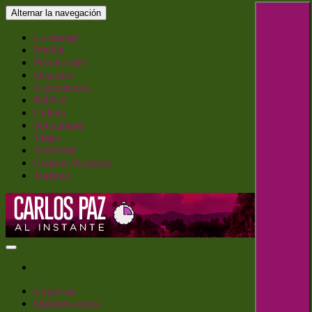
Saltar
Alternar la navegación
al
contenido
La ciudad
Punilla
Provinciales
Deportes
Espectáculos
Política
Cultura
Solidaridad
Viajes
Ambiente
Centros Vecinales
Turismo
Carlos Paz al Instante
Empresas
Quienes somos