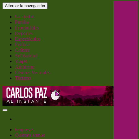
Saltar
Alternar la navegación
al
contenido
La ciudad
Punilla
Provinciales
Deportes
Espectáculos
Política
Cultura
Solidaridad
Viajes
Ambiente
Centros Vecinales
Turismo
Carlos Paz al Instante
Empresas
Quienes somos