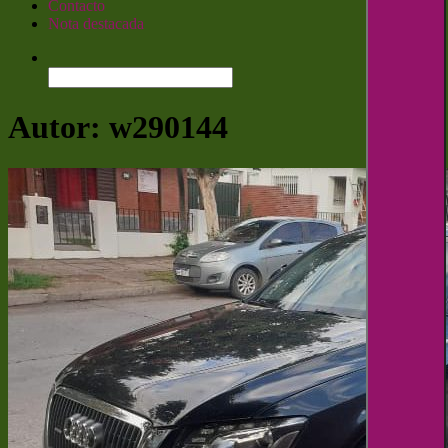
Contacto
Nota destacada
Buscar:
Autor:
w290144