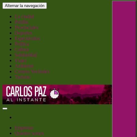
Saltar
Alternar la navegación
al
contenido
La ciudad
Punilla
Provinciales
Deportes
Espectáculos
Política
Cultura
Solidaridad
Viajes
Ambiente
Centros Vecinales
Turismo
Carlos Paz al Instante
Empresas
Quienes somos