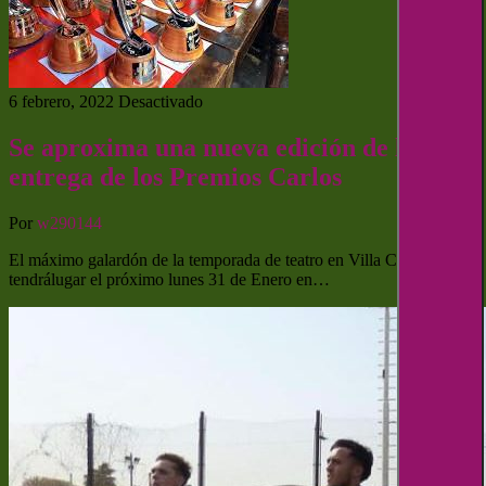
6 febrero, 2022
Desactivado
Se aproxima una nueva edición de la
entrega de los Premios Carlos
Por
w290144
El máximo galardón de la temporada de teatro en Villa Carlos Paz
tendrálugar el próximo lunes 31 de Enero en…