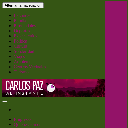
Saltar
Alternar la navegación
al
contenido
La ciudad
Punilla
Provinciales
Deportes
Espectáculos
Política
Cultura
Solidaridad
Viajes
Ambiente
Centros Vecinales
Turismo
Carlos Paz al Instante
Empresas
Quienes somos